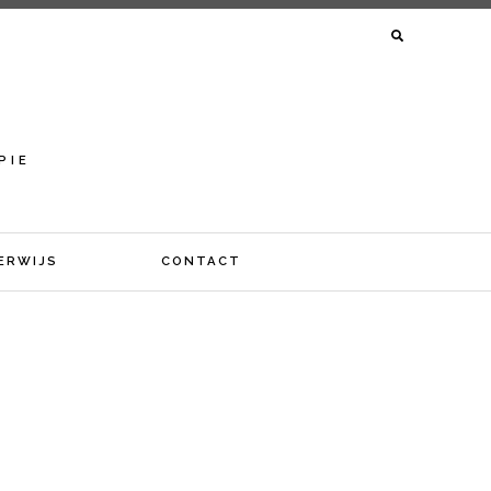
ZOEKEN
NAAR:
Y
PIE
ERWIJS
CONTACT