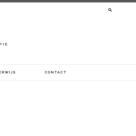
ZOEKEN
NAAR:
Y
PIE
ERWIJS
CONTACT