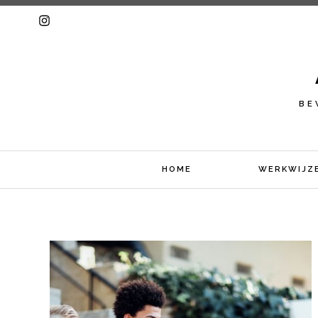
BE
HOME
WERKWIJZ
Skip
to
content