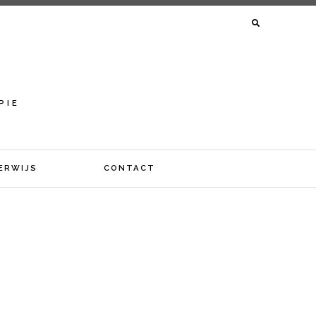
ZOEKEN
NAAR:
Y
PIE
ERWIJS
CONTACT